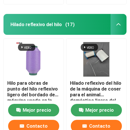
Hilado reflexivo del hilo
(17)
Hilo para obras de
Hilado reflexivo del hilo
punto del hilo reflexivo
de la máquina de coser
ligero del bordado de
para el animal
máquina usado en la
doméstico ligero del
camiseta Logo
resplandor de la tela de
Mejor precio
Mejor precio
Clothing Red Green
la ropa del bordado
que teje
Contacto
Contacto