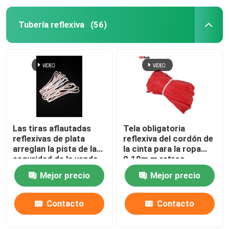
Tubería reflexiva
(56)
Las tiras aflautadas
Tela obligatoria
reflexivas de plata
reflexiva del cordón de
arreglan la pista de la
la cinta para la ropa
seguridad de la venda
0.19m m retros
jadean 50 metros 100
coloridos de la
Mejor precio
Mejor precio
metros
seguridad 0.24m m
Contacto
Contacto