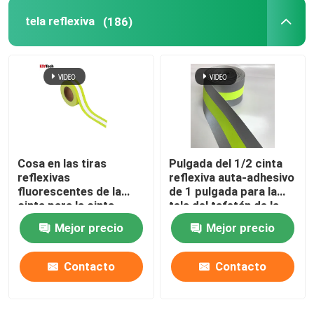
tela reflexiva
(186)
Cosa en las tiras
Pulgada del 1/2 cinta
reflexivas
reflexiva auta-adhesivo
fluorescentes de la
de 1 pulgada para la
cinta para la cinta
tela del tafetán de la
ignífuga de la ropa
tienda de campaña de
Mejor precio
Mejor precio
la cubierta del coche
de la ropa
Contacto
Contacto