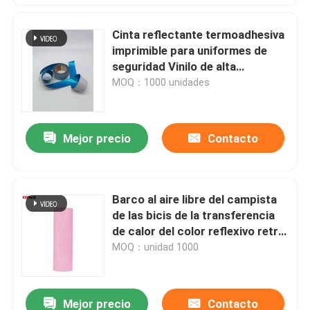
Cinta reflectante termoadhesiva
imprimible para uniformes de
seguridad Vinilo de alta
visibilidad
MOQ：1000 unidades
Mejor precio
Contacto
Barco al aire libre del campista
de las bicis de la transferencia
de calor del color reflexivo retro
de la cinta que raya y que camina
MOQ：unidad 1000
Mejor precio
Contacto