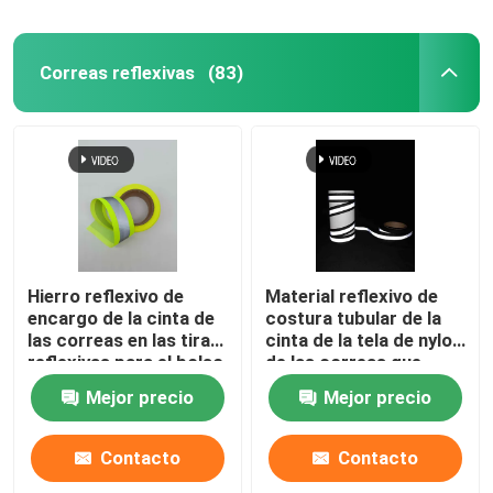
Correas reflexivas
(83)
Hierro reflexivo de
Material reflexivo de
encargo de la cinta de
costura tubular de la
las correas en las tiras
cinta de la tela de nylon
reflexivas para el bolso
de las correas que
del cinturón de
sube
Mejor precio
Mejor precio
seguridad de la ropa
Contacto
Contacto