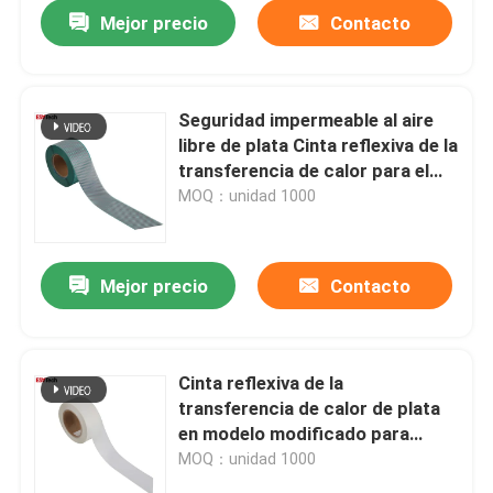
Mejor precio
Contacto
Seguridad impermeable al aire
libre de plata Cinta reflexiva de la
transferencia de calor para el
campista de las bicis de los
MOQ：unidad 1000
automóviles
Mejor precio
Contacto
Inicio
Cinta reflexiva de la
transferencia de calor de plata
Productos
en modelo modificado para
requisitos particulares tela
MOQ：unidad 1000
Sobre nosotros