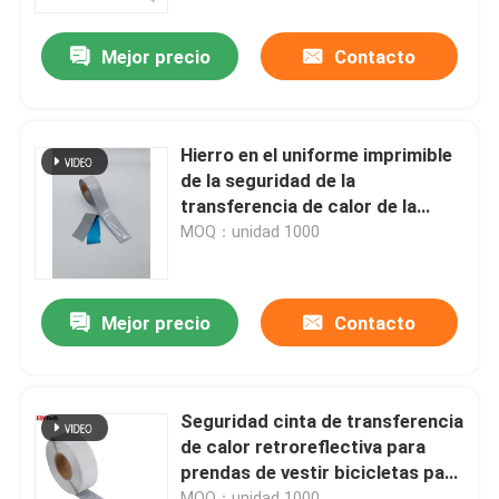
Mejor precio
Contacto
Visita a la fábrica
Control de Calidad
Hierro en el uniforme imprimible
de la seguridad de la
Contacto
transferencia de calor de la
cinta reflexiva del vinilo
MOQ：unidad 1000
noticias
Mejor precio
Contacto
Todos los casos
Solicitar una cotización
Seguridad cinta de transferencia
de calor retroreflectiva para
prendas de vestir bicicletas para
tela reflexiva
uso al aire libre
MOQ：unidad 1000