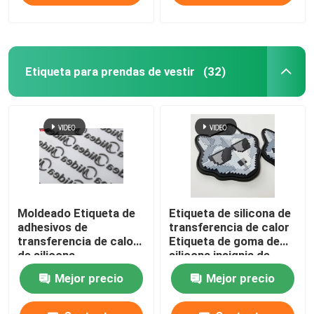
Etiqueta para prendas de vestir
(32)
Moldeado Etiqueta de
Etiqueta de silicona de
adhesivos de
transferencia de calor
transferencia de calor
Etiqueta de goma de
de silicona
silicona insignia de
personalizada para
dibujo animado
Mejor precio
Mejor precio
bolsas Impreso
multicolor
Impresión de pantalla
ENISO20471
elevada