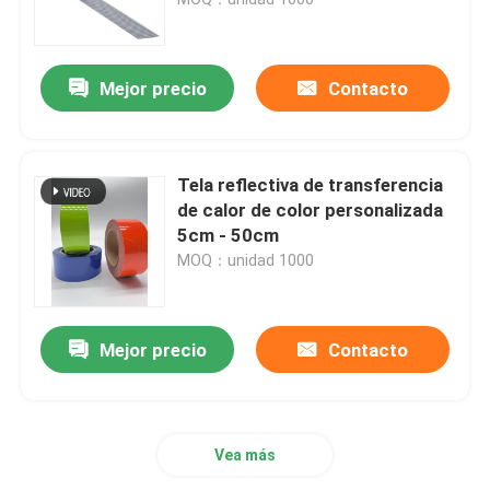
Tubería reflexiva
Mejor precio
Contacto
Correas reflexivas
Tela reflectiva de transferencia
Hilado reflexivo del hilo
de calor de color personalizada
5cm - 50cm
MOQ：unidad 1000
Película de la transferencia de calor
Etiqueta para prendas de vestir
Mejor precio
Contacto
Accesorios del Workwear
Vea más
Tela reflexiva del arco iris