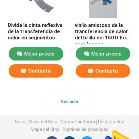
Divida la cinta reflexiva
vinilo amistoso de la
de la transferencia de
transferencia de calor
calor en segmentos
del brillo del 150ft Eco
para la ropa
retrorreflectiva de la
Mejor precio
Mejor precio
película del monopatín
Contacto
Contacto
Vea más
Inicio
Mapa del Sitio
Contactar Ahora
Desktop Site
Mapa del Sitio
Políticas de privacidad