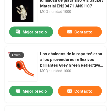
luminosa de plata alto Vis Jacket
Material EN20471 ANSI107
MOQ：unidad 1000
Mejor precio
Contacto
Los chalecos de la ropa teñieron
a los proveedores reflexivos
brillantes Grey Green Reflective
Fabric Tape de la tela
MOQ：unidad 1000
Mejor precio
Contacto