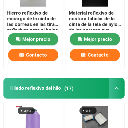
Hierro reflexivo de
Material reflexivo de
encargo de la cinta de
costura tubular de la
las correas en las tiras
cinta de la tela de nylon
reflexivas para el bolso
de las correas que
del cinturón de
sube
Mejor precio
Mejor precio
seguridad de la ropa
Contacto
Contacto
Hilado reflexivo del hilo
(17)