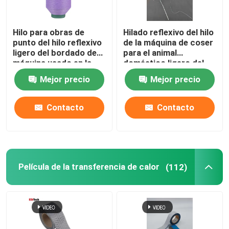
Hilo para obras de
Hilado reflexivo del hilo
punto del hilo reflexivo
de la máquina de coser
ligero del bordado de
para el animal
máquina usado en la
doméstico ligero del
camiseta Logo
resplandor de la tela de
Mejor precio
Mejor precio
Clothing Red Green
la ropa del bordado
que teje
Contacto
Contacto
Película de la transferencia de calor
(112)