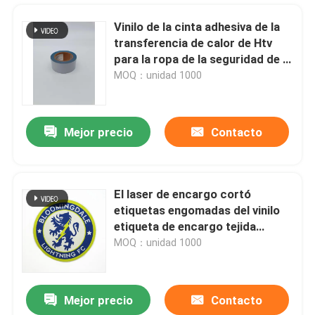
Vinilo de la cinta adhesiva de la
transferencia de calor de Htv
para la ropa de la seguridad de la
prensa del calor
MOQ：unidad 1000
Mejor precio
Contacto
El laser de encargo cortó
etiquetas engomadas del vinilo
Inicio
etiqueta de encargo tejida
remienda el hierro del fútbol en
MOQ：unidad 1000
remiendo
Productos
Mejor precio
Contacto
El resplandor al por mayor de Rolls de Htv del vinilo blanco del brillo en la noche en la oscuridad proporciona las hojas de corte
Sobre nosotros