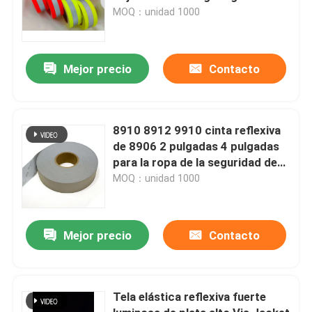
retardante de fuego EN 20471
MOQ：unidad 1000
Clase 2
Mejor precio
Contacto
8910 8912 9910 cinta reflexiva
de 8906 2 pulgadas 4 pulgadas
para la ropa de la seguridad de
tráfico
MOQ：unidad 1000
Mejor precio
Contacto
Tela elástica reflexiva fuerte