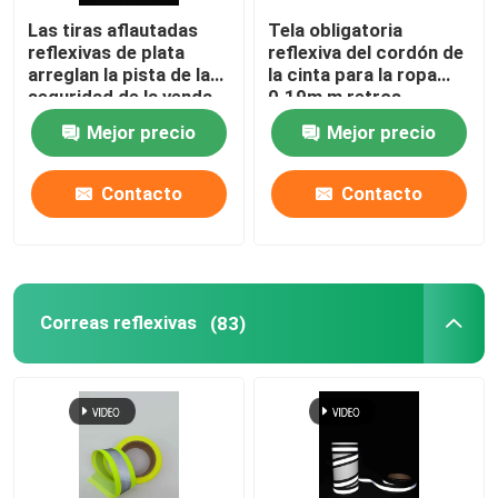
Las tiras aflautadas
Tela obligatoria
reflexivas de plata
reflexiva del cordón de
arreglan la pista de la
la cinta para la ropa
seguridad de la venda
0.19m m retros
jadean 50 metros 100
coloridos de la
Mejor precio
Mejor precio
metros
seguridad 0.24m m
Contacto
Contacto
Correas reflexivas
(83)