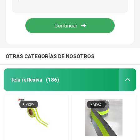
Etiqueta de adhesivos de transferencia de calor de silicona 3d transferencia de calor en relieve
remiendo de goma suave Tpu del PVC de Logo Sticker Tag de las etiquetas de la ropa de la goma de silicona 3D
Tubería reflexiva
Etiqueta de silicona de caucho 3D de ropa transferencia térmica
El tamaño extra grande reflexivo de destello de los hombres de la chaqueta del bombardero de encargo relampagó por completo para arriba gris claro encapuchado integral
Correas reflexivas
Hilado reflexivo del hilo
OTRAS CATEGORÍAS DE NOSOTROS
Película de la transferencia de calor
tela reflexiva
(186)
Etiqueta para prendas de vestir
Accesorios del Workwear
Tela reflexiva del arco iris