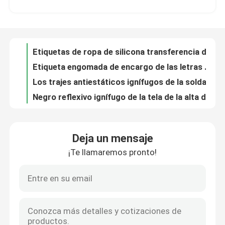
Etiquetas de ropa de silicona transferencia de plástico monocromo elevado etiquetas de equipaje de silicona fabricantes
Etiqueta engomada de encargo de las letras de la etiqueta de la transferencia de calor del silicón 3d para el bolso de la ropa de la camiseta del arte de DIY
Visita a la fábrica
Los trajes antiestáticos ignífugos de la soldadura de la ropa protectora de la seguridad engrasan al mecánico Workwear del gas
Negro reflexivo ignífugo de la tela de la alta de Vis Strips For Clothing del algodón 100 tela cruzada del bombero
Control de Calidad
Ropa repugnante de ESA Protective Firefighters Uniforms Fire de la ropa de la lucha contra el fuego
Camisas reflexivas del amarillo de la seguridad de las camisas de la seguridad de la manga larga con las rayas reflexivas
Contacto
Soldador uniforme Fire Resistant Apparel hola de Vis Fire Retardant Coveralls Cotton de la seguridad anti ligera de los azules marinos
Guardapolvos incombustibles de la naranja hola de la ropa ignífuga de Vis Clothing Fireproof Anti Flame
noticias
Las altas batas ignífugas ignífugas de la camisa de la ropa de la visibilidad conceden la construcción de la chaqueta
Deja un mensaje
el negro reflexivo del chaleco del ANSI de la clase 2 de 6xl 5x 3xl y la correa amarilla del triángulo para los niños trafican al guardia Orange
¡Te llamaremos pronto!
Todos los casos
Camisas uniformes del reflector de la seguridad del chaleco de la chaqueta del Workwear reflexivo rosado amarillo fluorescente del verde
Bolsillos multi a granel de la alta de la visibilidad de la motocicleta de la seguridad ropa anaranjada del chaleco
Hola ropa de trabajo amarilla rosada para mujer de la seguridad del camino de Vis Safety Vest Orange 5xl
Solicitar una cotización
Clase reflexiva ignífuga resistente al fuego 2 hola Vis Safety Vest del perro casero de la construcción del chaleco En471
Etiqueta de silicona de transferencia de calor Etiqueta de goma de silicona insignia de dibujo animado multicolor ENISO20471
tela reflexiva