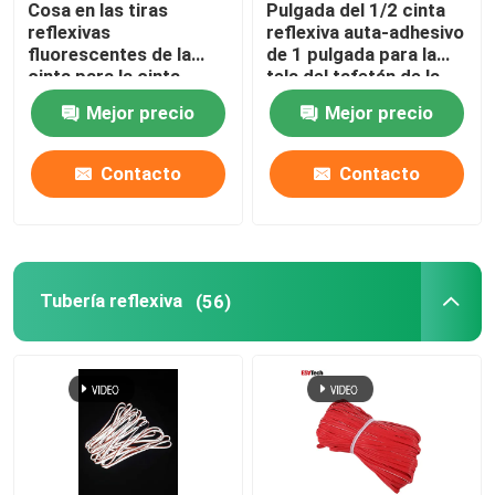
Cosa en las tiras
Pulgada del 1/2 cinta
reflexivas
reflexiva auta-adhesivo
Accesorios reflexivos
fluorescentes de la
de 1 pulgada para la
cinta para la cinta
tela del tafetán de la
ignífuga de la ropa
tienda de campaña de
Mejor precio
Mejor precio
la cubierta del coche
Cinta del lacre de la costura
de la ropa
Contacto
Contacto
Tubería reflexiva
(56)